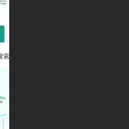
0搜索回归360母品牌 靠"安全"成差异化优势