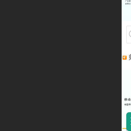
企业介绍
360采购帮
启明星
360搜索回
精品汇
可信百科
360智见（GEO）
GEO增长解决方案